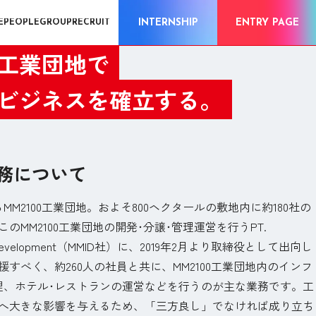
INTERNSHIP
ENTRY PAGE
E
PEOPLE
GROUP
RECRUIT
工業団地で
ビジネスを確立する。
業務について
M2100工業団地。およそ800ヘクタールの敷地内に約180社の
MM2100工業団地の開発･分譲･管理運営を行うPT.
ustrial Development（MMID社）に、2019年2月より取締役として出向し
すべく、約260人の社員と共に、MM2100工業団地内のインフ
理、ホテル･レストランの運営などを行うのが主な業務です。工
へ大きな影響を与えるため、「三方良し」でなければ成り立ち