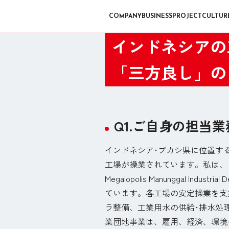
COMPANY
BUSINESS
PROJECT
CULTUR
インドネシアの
「三方良し」の
Q1.ご自身の担当
インドネシア･ブカシ県に位置するM
工場が操業されています。私は、この
Megalopolis Manunggal Ind
ています。各工場の安定操業を支援
ラ整備、工業用水の供給･排水処
業団地事業は、雇用、経済、環境